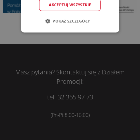
AKCEPTUJ WSZYSTKIE
POKAŻ SZCZEGÓŁY
Masz pytania? Skontaktuj się z Działem
Promocji:
tel. 32 355 97 73
(Pn-Pt 8:00-16:00)