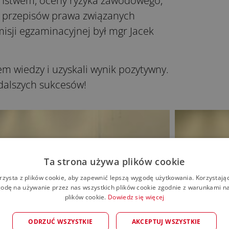
zeństwem, oceny ryzyka zawodowego,
 przepisów prawa związanych
sji egzaminacyjnej był mgr Jacek
m wiedzy i uzyskali wynik pozytywny.
dalszych sukcesów!
Ta strona używa plików cookie
rzysta z plików cookie, aby zapewnić lepszą wygodę użytkowania. Korzystając 
odę na używanie przez nas wszystkich plików cookie zgodnie z warunkami nas
plików cookie.
Dowiedz się więcej
ODRZUĆ WSZYSTKIE
AKCEPTUJ WSZYSTKIE