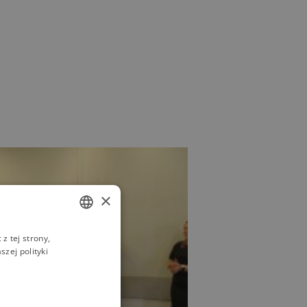
×
z tej strony,
POLISH
zej polityki
ENGLISH
UKRAINIAN