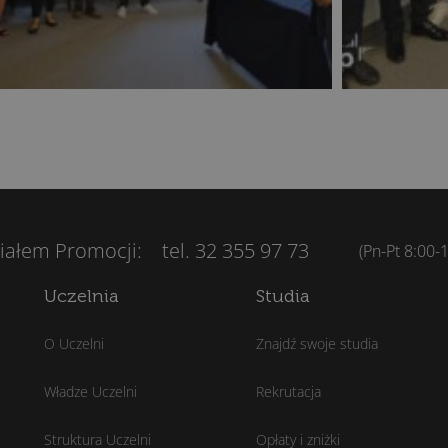
ziałem Promocji:
tel. 32 355 97 73
(Pn-Pt 8:00-
Uczelnia
Studia
O Uczelni
Znajdź swoje studia
Władze Uczelni
Rekrutacja
Struktura Uczelni
Opłaty i zniżki