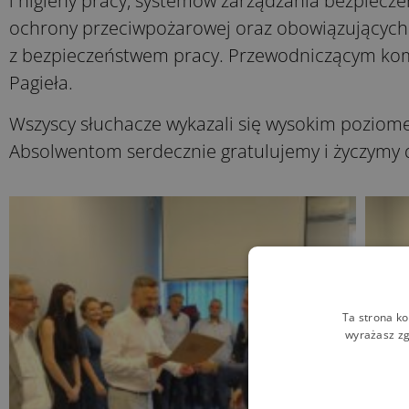
i higieny pracy, systemów zarządzania bezpiec
ochrony przeciwpożarowej oraz obowiązujących
z bezpieczeństwem pracy. Przewodniczącym komi
Pagieła.
Wszyscy słuchacze wykazali się wysokim poziome
Absolwentom serdecznie gratulujemy i życzymy 
Ta strona ko
wyrażasz zg