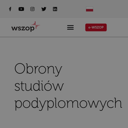
do
treści
Obrony
studiów
podyplomowych