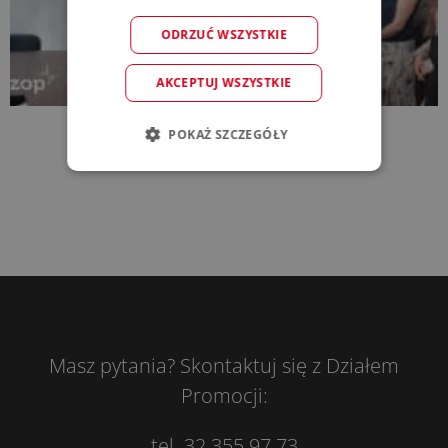
ODRZUĆ WSZYSTKIE
AKCEPTUJ WSZYSTKIE
POKAŻ SZCZEGÓŁY
Masz pytania? Skontaktuj się z Działem
Promocji:
tel. 32 355 97 73