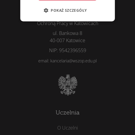
POKAŻ SZCZEGÓŁY
Wyższa Szkoła Zarządzania
Ochroną Pracy w Katowicach
ul. Bankowa 8
40-007 Katowice
NIP: 9542396559
email: kancelaria@wszop.edu.pl
Uczelnia
O Uczelni